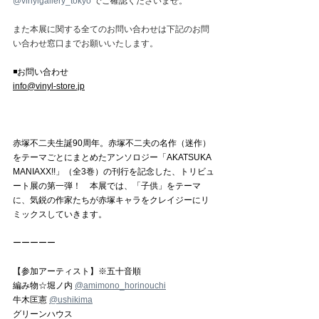
@vinylgallery_tokyo
 でご確認くださいませ。
また本展に関する全てのお問い合わせは下記のお問
い合わせ窓口までお願いいたします。
◾️お問い合わせ
info@vinyl-store.jp
赤塚不二夫生誕90周年。赤塚不二夫の名作（迷作）
をテーマごとにまとめたアンソロジー「AKATSUKA 
MANIAXX!!」（全3巻）の刊行を記念した、トリビュ
ート展の第一弾！　本展では、「子供」をテーマ
に、気鋭の作家たちが赤塚キャラをクレイジーにリ
ミックスしていきます。
ーーーーー
【参加アーティスト】※五十音順
編み物☆堀ノ内 
@amimono_horinouchi
牛木匡憲 
@ushikima
グリーンハウス