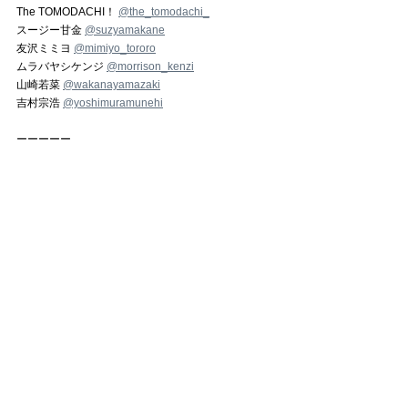
The TOMODACHI！ 
@the_tomodachi_
スージー甘金 
@suzyamakane
友沢ミミヨ 
@mimiyo_tororo
ムラバヤシケンジ 
@morrison_kenzi
山崎若菜 
@wakanayamazaki
吉村宗浩 
@yoshimuramunehi
ーーーーー
赤塚不二夫（あかつかふじお）
1935年旧満州(現・中国東北部)生まれ。
1956年貸本マンガ「嵐をこえて」でデビュー後、ト
キワ荘に移り住む。 1962年「おそ松くん」が爆発的
ヒット、以降「ひみつのアッコちゃん」「天才バカ
ボン」「もーれつア太郎」など人気作を連発し、
〝ギャグ漫画の王様〞と 呼ばれるようになる。2008
年逝去。
The TOMODACHI！WORKS