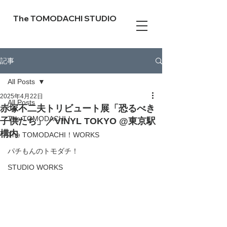
The TOMODACHI STUDIO
記事
All Posts
2025年4月22日
All Posts
赤塚不二夫トリビュート展「恐るべき
The TOMODACHI！
子供たち」／VINYL TOKYO @東京駅
構内
The TOMODACHI！WORKS
パチもんのトモダチ！
STUDIO WORKS