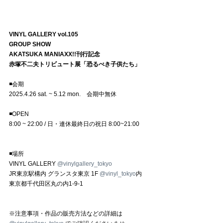
VINYL GALLERY vol.105
GROUP SHOW
AKATSUKA MANIAXX!!刊行記念
赤塚不二夫トリビュート展「恐るべき子供たち」
◾️会期
2025.4.26 sat. ~ 5.12 mon.　会期中無休
◾️OPEN
8:00 ~ 22:00 / 日・連休最終日の祝日 8:00~21:00
◾️場所
VINYL GALLERY 
@vinylgallery_tokyo
JR東京駅構内 グランスタ東京 1F 
@vinyl_tokyo
内
東京都千代田区丸の内1-9-1
※注意事項・作品の販売方法などの詳細は 