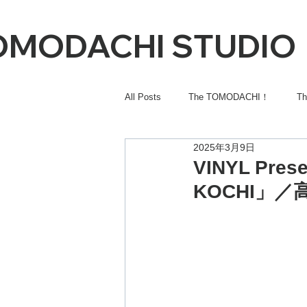
OMODACHI STUDIO
All Posts
The TOMODACHI！
T
2025年3月9日
VINYL Pres
KOCHI」