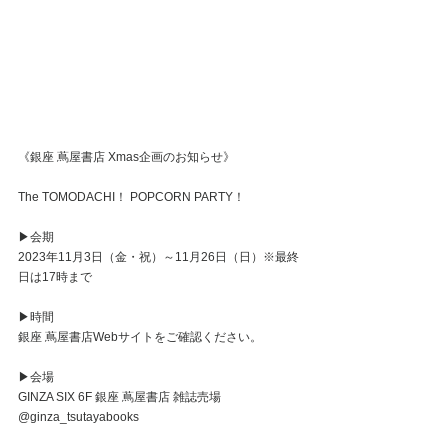
《銀座 蔦屋書店 Xmas企画のお知らせ》⁡
The TOMODACHI！ POPCORN PARTY！
⁡▶会期
2023年11月3日（金・祝）～11月26日（日）※最終
日は17時まで
▶時間
銀座 蔦屋書店Webサイトをご確認ください。
▶会場
GINZA SIX 6F 銀座 蔦屋書店 雑誌売場 
@ginza_tsutayabooks