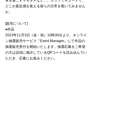
末を過ごすトモダチなど…。ポップでキュートで、
どこか親近感を覚える彼らの日常を覗いてみません
か。
[販売について] ⁡
●作品
2023年11月3日（金・祝）10時30分より、オンライ
ン抽選販売サービス『Event Manager』にて作品の
抽選販売受付を開始いたします。抽選応募をご希望
の方は店頭に掲示しているQRコードを読み込んでい
ただき、応募にお進みください。
●グッズ
2023年11月3日（金・祝）10時30分より店頭にて販
売いたします。
※オンラインでの販売はございません
The TOMODACHI！