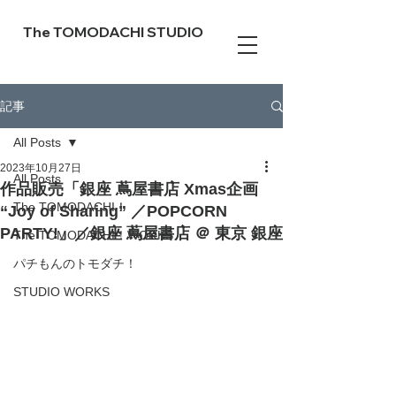
The TOMODACHI STUDIO
記事
All Posts
2023年10月27日
All Posts
作品販売「銀座 蔦屋書店 Xmas企画
The TOMODACHI！
“Joy of Sharing” ／POPCORN
PARTY!」／銀座 蔦屋書店 ＠ 東京 銀座
The TOMODACHI！WORKS
パチもんのトモダチ！
STUDIO WORKS