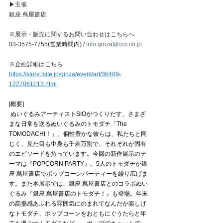
▶主催
銀座 蔦屋書店
※展示・販売に関するお問い合わせはこちらへ
03-3575-7755(営業時間内) / 
info.ginza@ccc.co.jp
※企画詳細はこちら
https://store.tsite.jp/ginza/event/art/36489-
1227061013.html⁡
[概要]
 ⁡ぬいぐるみアーティストSIOがつくりだす、さまざ
まな日常を送るぬいぐるみのトモダチ「The 
TOMODACHI！」。個性豊かな彼らは、私たちと同
じく、見た目も中身も千差万別で、それぞれが固有
のエピソードを持っています。⁡今回の新作展示のテ
ーマは『POPCORN PARTY』。5人のトモダチが銀
座 蔦屋書店でポップコーンパーティーを繰り広げま
す。また本展示では、銀座 蔦屋書店とのコラボぬい
ぐるみ『銀座 蔦屋書店のトモダチ！』も登場。年末
の高揚感あふれる雰囲気にのまれてなんだか楽しげ
なトモダチ、ポップコーンをおともにぐうたらと年