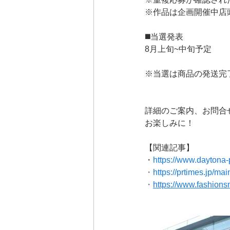
※作品は企画開催中店
◼️当選発表
8月上旬~中旬予定
※当選は商品の発送完
詳細のご案内、お問合せは
お楽しみに！
【関連記事】
・
https://www.daytona-
・
https://prtimes.jp/m
・
https://www.fashions