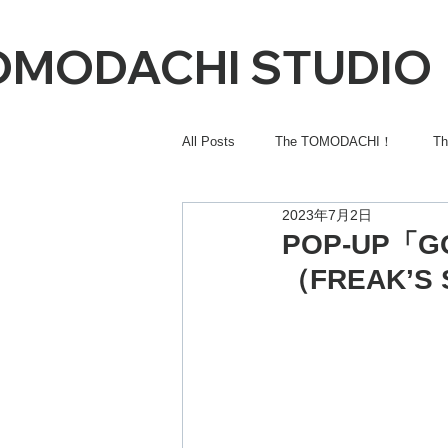
OMODACHI STUDIO
All Posts
The TOMODACHI！
T
2023年7月2日
POP-UP「GO
（FREAK’S