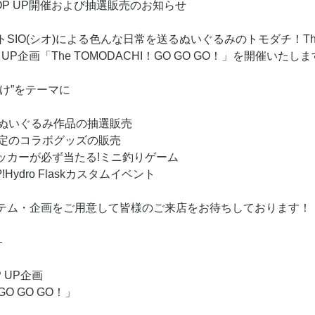
！POP UP開催および抽選販売のお知らせ
SIO(シオ)による色んな日常を送るぬいぐるみのトモダチ！Th
P UP企画「The TOMODACHI！GO GO GO！」を開催いたし
け”をテーマに
のぬいぐるみ作品の抽選販売
RE限定のコラボグッズの販売
ッカーが必ず当たる!ミニ釣りゲーム
ydro Flaskカスタムイベント
テム・企画をご用意して皆様のご来店をお待ちしております！
–
P UP企画
GO GO GO！」