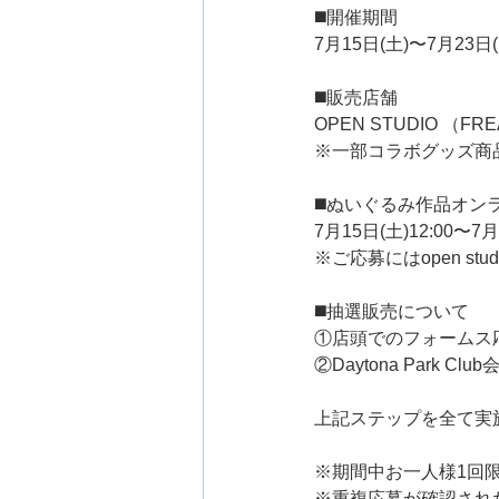
◼️開催期間
7月15日(土)〜7月23日(
◼️販売店舗
OPEN STUDIO （F
※一部コラボグッズ商品
◼️ぬいぐるみ作品オン
7月15日(土)12:00〜7月
※ご応募にはopen stu
◼️抽選販売について
①店頭でのフォームス
②Daytona Par
上記ステップを全て実
※期間中お一人様1回
※重複応募が確認され