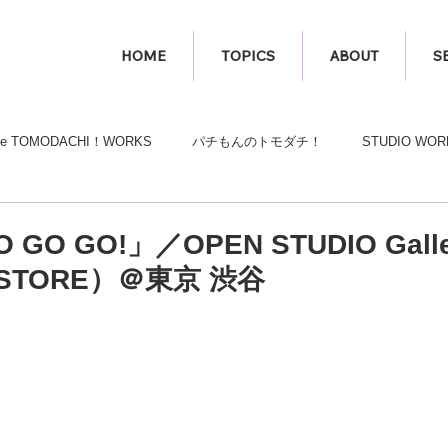
HOME
TOPICS
ABOUT
S
he TOMODACHI！WORKS
パチもんのトモダチ！
STUDIO WOR
 GO GO!」／OPEN STUDIO Galle
 STORE）＠東京 渋谷